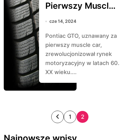
Pierwszy Muscle
Car
cze 14, 2024
Pontiac GTO, uznawany za
pierwszy muscle car,
zrewolucjonizował rynek
motoryzacyjny w latach 60.
XX wieku....
S
1
2
t
Najnowsze wpisy