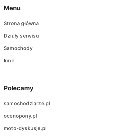
w
Menu
p
Strona główna
i
Działy serwisu
s
Samochody
ó
Inne
w
Polecamy
samochodziarze.pl
ocenopony.pl
moto-dyskusje.pl