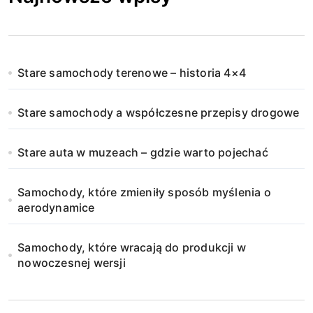
r
o
n
Stare samochody terenowe – historia 4×4
i
Stare samochody a współczesne przepisy drogowe
c
o
Stare auta w muzeach – gdzie warto pojechać
w
Samochody, które zmieniły sposób myślenia o
a
aerodynamice
n
Samochody, które wracają do produkcji w
i
nowoczesnej wersji
e