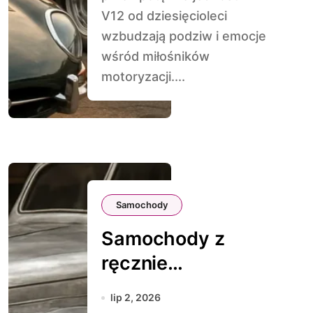
V12 od dziesięcioleci
wzbudzają podziw i emocje
wśród miłośników
motoryzacji....
Samochody
Samochody z
ręcznie
wykonywanym
lip 2, 2026
nadwoziem