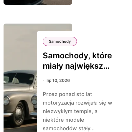
Samochody
Samochody, które
miały największy
wpływ na design
lip 10, 2026
XX wieku
Przez ponad sto lat
motoryzacja rozwijała się w
niezwykłym tempie, a
niektóre modele
samochodów stały...