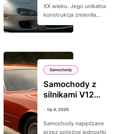
XX wieku. Jego unikalna
konstrukcja zmieniła...
Samochody
Samochody z
silnikami V12
sprzed lat
lip 4, 2026
Samochody napędzane
przez potężne jednostki