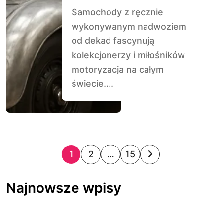
Samochody z ręcznie
wykonywanym nadwoziem
od dekad fascynują
kolekcjonerzy i miłośników
motoryzacja na całym
świecie....
S
1
2
…
15
t
Najnowsze wpisy
r
o