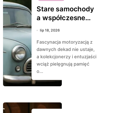
Stare samochody
a współczesne
przepisy drogowe
lip 18, 2026
Fascynacja motoryzacją z
dawnych dekad nie ustaje,
a kolekcjonerzy i entuzjaści
wciąż pielęgnują pamięć
o...