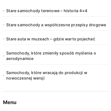
n
Stare samochody terenowe – historia 4×4
i
Stare samochody a współczesne przepisy drogowe
c
o
Stare auta w muzeach – gdzie warto pojechać
w
Samochody, które zmieniły sposób myślenia o
a
aerodynamice
n
Samochody, które wracają do produkcji w
i
nowoczesnej wersji
e
w
Menu
p