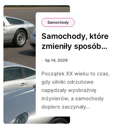
Samochody
Samochody, które
zmieniły sposób
myślenia o
lip 14, 2026
aerodynamice
Początek XX wieku to czas,
gdy silniki odrzutowe
napędzały wyobraźnię
inżynierów, a samochody
dopiero zaczynały...