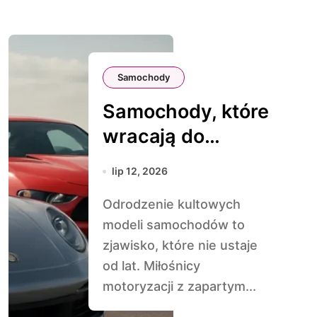
Samochody
Samochody, które
wracają do
produkcji w
lip 12, 2026
nowoczesnej
Odrodzenie kultowych
wersji
modeli samochodów to
zjawisko, które nie ustaje
od lat. Miłośnicy
motoryzacji z zapartym...