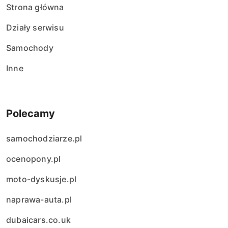
Strona główna
i
Działy serwisu
s
Samochody
ó
Inne
w
Polecamy
samochodziarze.pl
ocenopony.pl
moto-dyskusje.pl
naprawa-auta.pl
dubaicars.co.uk