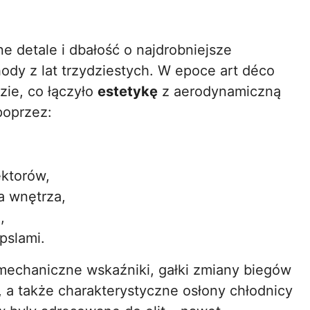
e detale i dbałość o najdrobniejsze
ody z lat trzydziestych. W epoce art déco
ie, co łączyło
estetykę
z aerodynamiczną
poprzez:
ektorów,
a wnętrza,
,
pslami.
mechaniczne wskaźniki, gałki zmiany biegów
, a także charakterystyczne osłony chłodnicy