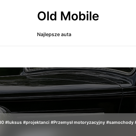
Old Mobile
Najlepsze auta
 30
#
luksus
#
projektanci
#
Przemysł motoryzacyjny
#
samochody