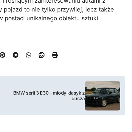
 i rosnącym zainteresowaniu autami z
pojazd to nie tylko przywilej, lecz także
 postaci unikalnego obiektu sztuki
BMW serii 3 E30 – młody klasyk z
duszą