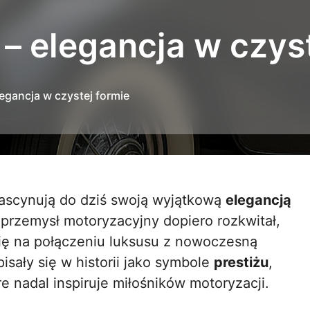
. – elegancja w czys
elegancja w czystej formie
fascynują do dziś swoją wyjątkową
elegancją
przemysł motoryzacyjny dopiero rozkwitał,
 się na połączeniu luksusu z nowoczesną
isały się w historii jako symbole
prestiżu
,
e nadal inspiruje miłośników motoryzacji.