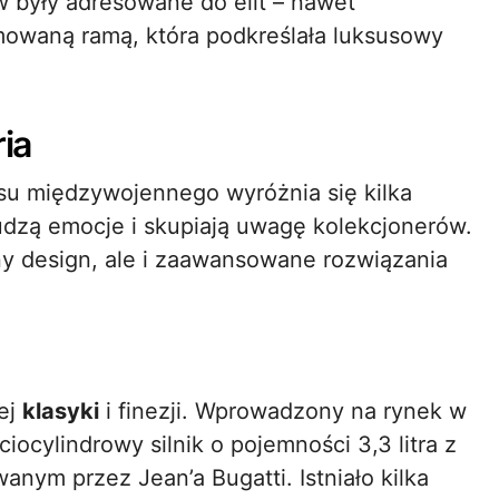
 były adresowane do elit – nawet
mowaną ramą, która podkreślała luksusowy
ria
u międzywojennego wyróżnia się kilka
budzą emocje i skupiają uwagę kolekcjonerów.
lny design, ale i zaawansowane rozwiązania
iej
klasyki
i finezji. Wprowadzony na rynek w
iocylindrowy silnik o pojemności 3,3 litra z
ym przez Jean’a Bugatti. Istniało kilka