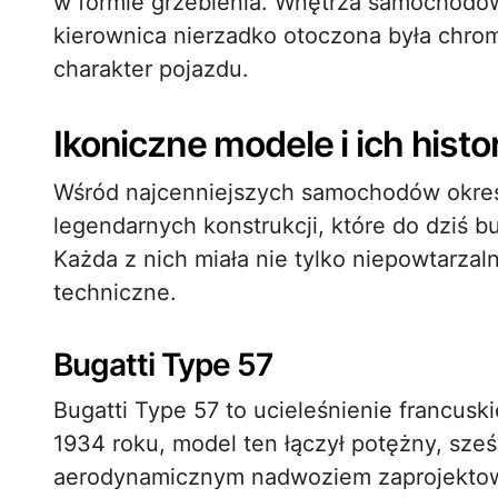
w formie grzebienia. Wnętrza samochodów
kierownica nierzadko otoczona była chro
charakter pojazdu.
Ikoniczne modele i ich histo
Wśród najcenniejszych samochodów okres
legendarnych konstrukcji, które do dziś 
Każda z nich miała nie tylko niepowtarza
techniczne.
Bugatti Type 57
Bugatti Type 57 to ucieleśnienie francusk
1934 roku, model ten łączył potężny, sześc
aerodynamicznym nadwoziem zaprojektowan