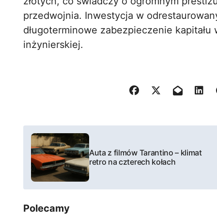
złotych, co świadczy o ogromnym prestiżu
przedwojnia. Inwestycja w odrestaurowany 
długoterminowe zabezpieczenie kapitału w
inżynierskiej.
N
a
Auta z filmów Tarantino – klimat
retro na czterech kołach
w
i
Polecamy
g