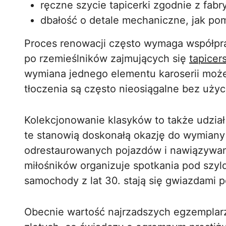
ręczne szycie tapicerki zgodnie z fab
dbałość o detale mechaniczne, jak po
Proces renowacji często wymaga współprac
po rzemieślników zajmujących się
tapice
wymiana jednego elementu karoserii może 
tłoczenia są często nieosiągalne bez uży
Kolekcjonowanie klasyków to także udział 
te stanowią doskonałą okazję do wymiany
odrestaurowanych pojazdów i nawiązywan
miłośników organizuje spotkania pod szyl
samochody z lat 30. stają się gwiazdami 
Obecnie wartość najrzadszych egzemplarzy