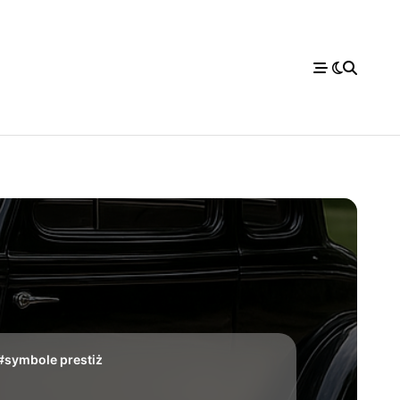
#
symbole prestiż