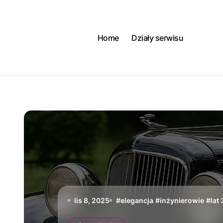
Skip
to
content
Home
Działy serwisu
lis 8, 2025
#
elegancja
#
inżynierowie
#
lat