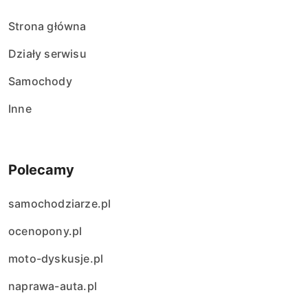
p
Strona główna
i
Działy serwisu
s
Samochody
ó
Inne
w
Polecamy
samochodziarze.pl
ocenopony.pl
moto-dyskusje.pl
naprawa-auta.pl