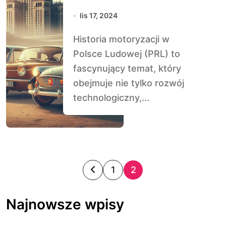
PRL: Syrena,
lis 17, 2024
Warszawa,
Historia motoryzacji w
Polonez
Polsce Ludowej (PRL) to
fascynujący temat, który
obejmuje nie tylko rozwój
technologiczny,...
S
1
2
t
Najnowsze wpisy
r