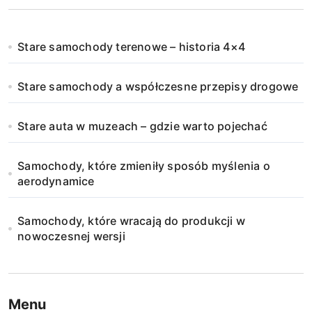
o
n
Stare samochody terenowe – historia 4×4
i
Stare samochody a współczesne przepisy drogowe
c
o
Stare auta w muzeach – gdzie warto pojechać
w
Samochody, które zmieniły sposób myślenia o
a
aerodynamice
n
Samochody, które wracają do produkcji w
i
nowoczesnej wersji
e
w
Menu