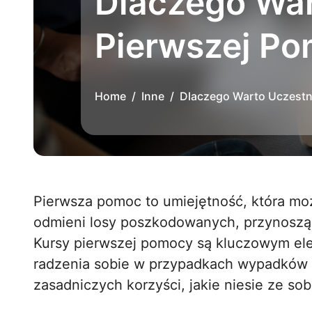
Dlaczego War
Pierwszej Po
Home
Inne
Dlaczego Warto Uczestni
Pierwsza pomoc to umiejętność, która może uratować życie. W sytuacjach nagłych,
odmieni losy poszkodowanych, przynoszą
Kursy pierwszej pomocy są kluczowym e
radzenia sobie w przypadkach wypadków l
zasadniczych korzyści, jakie niesie ze so