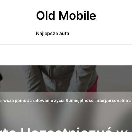
Old Mobile
Najlepsze auta
ierwsza pomoc
#
ratowanie życia
#
umiejętności interpersonalne
#