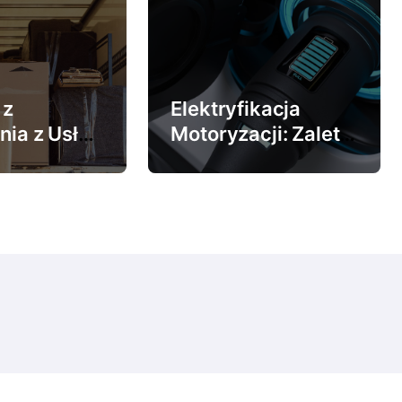
 z
Elektryfikacja
nia z Usług
Motoryzacji: Zalety
nalnej
Ładowania
Samochodów
wadzkowej
Elektrycznych