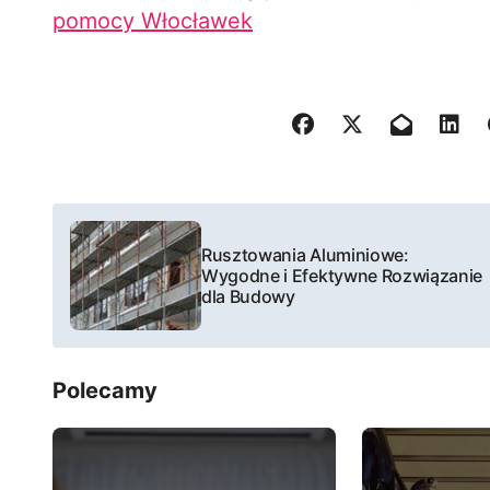
pomocy Włocławek
N
Rusztowania Aluminiowe:
a
Wygodne i Efektywne Rozwiązanie
dla Budowy
w
i
Polecamy
g
a