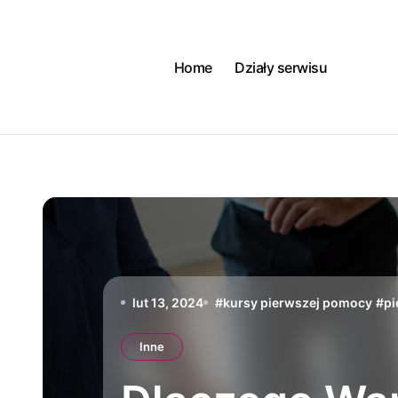
Skip
to
content
Home
Działy serwisu
lut 13, 2024
#
kursy pierwszej pomocy
#
p
Inne