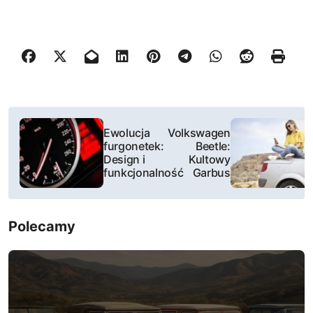
N
Ewolucja
Volkswagen
a
furgonetek:
Beetle:
Design i
Kultowy
w
funkcjonalność
Garbus
i
Polecamy
g
a
c