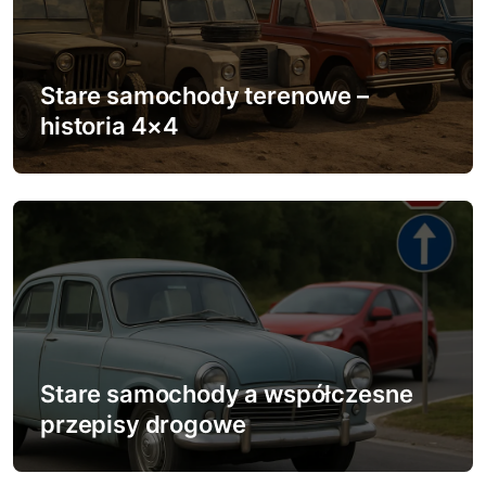
j
a
w
Stare samochody terenowe –
historia 4×4
p
i
s
u
Stare samochody a współczesne
przepisy drogowe