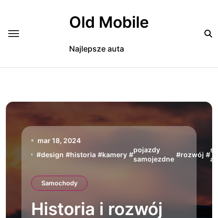
Skip
to
Old Mobile
content
Najlepsze auta
mar 18, 2024
pojazdy
s
#
design
#
historia
#
kamery
#
#
rozwój
#
samojezdne
a
Samochody
Historia i rozwój