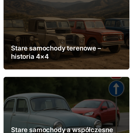
a
c
j
a
w
Stare samochody terenowe –
historia 4×4
p
i
s
u
Stare samochody a współczesne