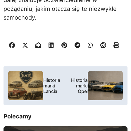
dalej znajduje odzwierciedlenie w
pożądaniu, jakim otacza się te niezwykłe
samochody.
N
Historia
Historia
a
marki
marki
Lancia
Opel
w
i
Polecamy
g