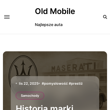
Skip
to
Old Mobile
content
Najlepsze auta
lis 22, 2025
#
pomysłowość
#
prestiż
Samochody
Historia marki