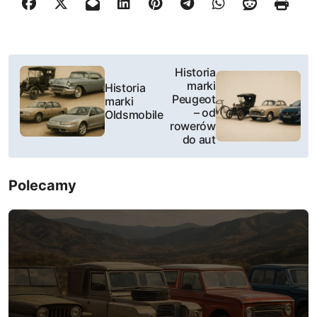
N
Historia
marki
Historia
a
Peugeot
marki
– od
Oldsmobile
w
rowerów
do aut
i
g
Polecamy
a
c
j
a