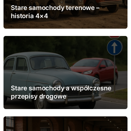
w
Stare samochody terenowe –
p
historia 4×4
i
s
u
Stare samochody a współczesne
przepisy drogowe