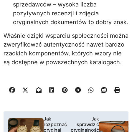
sprzedawców – wysoka liczba
pozytywnych recenzji i zdjęcia
oryginalnych dokumentów to dobry znak.
Właśnie dzięki wsparciu społeczności można
zweryfikować autentyczność nawet bardzo
rzadkich komponentów, których wzory nie
są dostępne w powszechnych katalogach.
N
Jak
Jak
rozpoznać
sprawdzić
a
oryginał
oryginalność