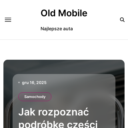
Skip
to
Old Mobile
content
Najlepsze auta
gru 16, 2025
Samochody
Jak rozpoznać
podróbkę części