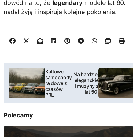
dowód na to, że
legendary
modele lat 60.
nadal żyją i inspirują kolejne pokolenia.
N
Kultowe
Najbardziej
samochody
a
eleganckie
rajdowe z
limuzyny z
czasów
w
lat 50.
PRL
i
Polecamy
g
a