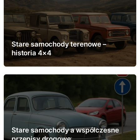
c
j
a
w
Stare samochody terenowe –
historia 4×4
p
i
s
u
Stare samochody a współczesne
przepisy drogowe