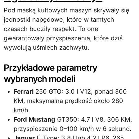
Pod maską kultowych maszyn skrywały się
jednostki napędowe, które w tamtych
czasach budziły respekt. To one
gwarantowały przyspieszenia, które dziś
wywołują uśmiech zachwytu.
Przykładowe parametry
wybranych modeli
Ferrari
250 GTO: 3.0 l V12, ponad 300
KM, maksymalna prędkość około 280
km/h.
Ford Mustang
GT350: 4.7 l V8, 306 KM,
przyspieszenie 0–100 km/h w 6 sekund.
Jaguar
E-Type: 3.8 l lub 4.2 l R6, 265