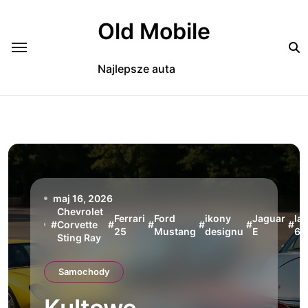
Skip
to
Old Mobile
content
Najlepsze auta
maj 16, 2026
Chevrolet
Ferrari
Ford
ikony
Jaguar
lat
#
Corvette
#
#
#
#
#
25
Mustang
designu
E
6
Sting Ray
Samochody