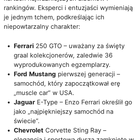
rankingów. Eksperci i entuzjaści wymieniają
je jednym tchem, podkreślając ich
niepowtarzalny charakter:
Ferrari
250 GTO – uważany za święty
graal kolekcjonerów, zaledwie 36
wyprodukowanych egzemplarzy.
Ford
Mustang
pierwszej generacji –
samochód, który zapoczątkował erę
„muscle car” w USA.
Jaguar
E-Type – Enzo Ferrari określił go
jako „najpiękniejszy samochód na
świecie”.
Chevrolet
Corvette Sting Ray –
elegancja i sportowa dusza zamknięte w