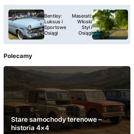
N
Bentley:
Maserati:
a
Luksus i
Włoski
Sportowe
Styl i
w
Osiągi
Osiągi
i
Polecamy
g
a
c
j
a
w
Stare samochody terenowe –
historia 4×4
p