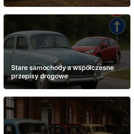
i
s
u
Stare samochody a współczesne
przepisy drogowe