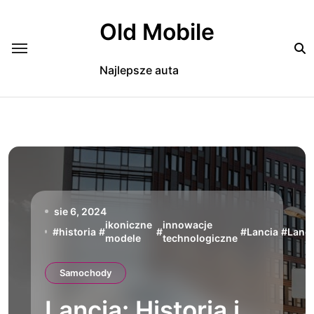
Skip
to
Old Mobile
content
Najlepsze auta
sie 6, 2024
ikoniczne
innowacje
#
historia
#
#
#
Lancia
#
Lanci
modele
technologiczne
Samochody
Lancia: Historia i