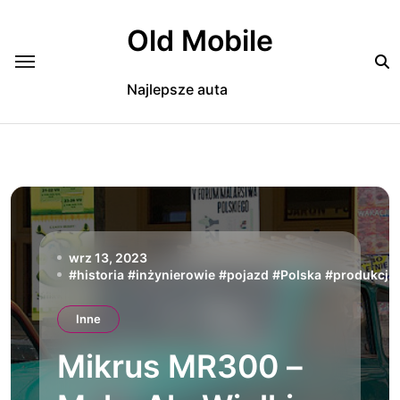
Skip
to
Old Mobile
content
Najlepsze auta
wrz 13, 2023
#
historia
#
inżynierowie
#
pojazd
#
Polska
#
produkcja
Inne
Mikrus MR300 –