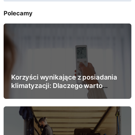
i
Polecamy
g
a
c
j
a
w
Korzyści wynikające z posiadania
klimatyzacji: Dlaczego warto
p
zainwestować w system chłodzenia
i
s
u