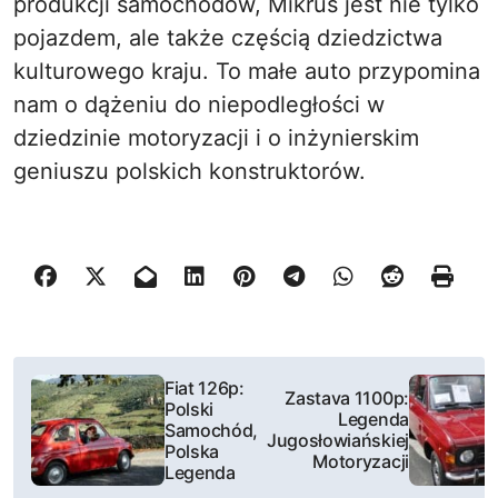
produkcji samochodów, Mikrus jest nie tylko
pojazdem, ale także częścią dziedzictwa
kulturowego kraju. To małe auto przypomina
nam o dążeniu do niepodległości w
dziedzinie motoryzacji i o inżynierskim
geniuszu polskich konstruktorów.
N
Fiat 126p:
Zastava 1100p:
Polski
a
Legenda
Samochód,
Jugosłowiańskiej
Polska
w
Motoryzacji
Legenda