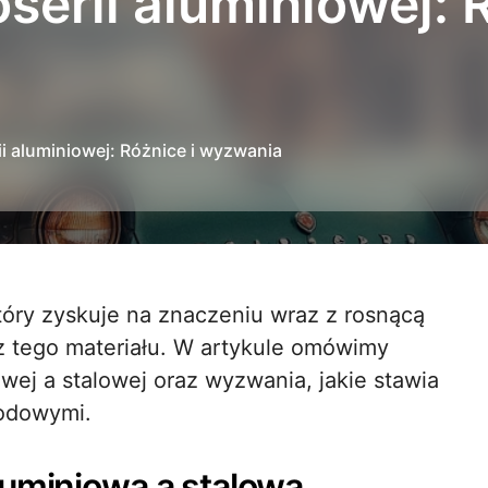
erii aluminiowej: R
i aluminiowej: Różnice i wyzwania
tego materiału. W artykule omówimy
wej a stalowej oraz wyzwania, jakie stawia
odowymi.
luminiową a stalową