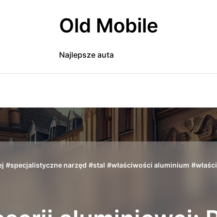
Old Mobile
Najlepsze auta
ej
#
specjalistyczne narzęd
#
stal
#
właściwości aluminium
#
właści