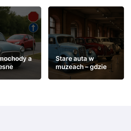
amochody a
Stare auta w
esne
muzeach – gdzie
y drogowe
warto pojechać