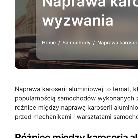
Naprawa karos
wyzwania
Home
Samochody
Naprawa karoseri
Naprawa karoserii aluminiowej to temat, który zyskuje na znaczeniu wraz z rosnącą
popularnością samochodów wykonanych z 
różnice między naprawą karoserii aluminio
przed mechanikami i warsztatami samoch
Różnice między karoserią a