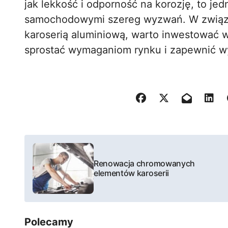
jak lekkość i odporność na korozję, to je
samochodowymi szereg wyzwań. W związk
karoserią aluminiową, warto inwestować 
sprostać wymaganiom rynku i zapewnić w
N
a
Renowacja chromowanych
elementów karoserii
w
i
Polecamy