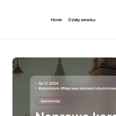
Skip
to
content
Home
Działy serwisu
lip 17, 2024
#
aluminium
#
Naprawa karoserii aluminiow
Samochody