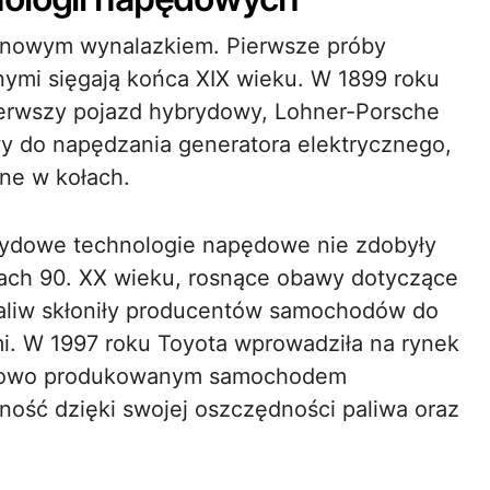
 nowym wynalazkiem. Pierwsze próby
znymi sięgają końca XIX wieku. W 1899 roku
ierwszy pojazd hybrydowy, Lohner-Porsche
owy do napędzania generatora elektrycznego,
one w kołach.
dowe technologie napędowe nie zdobyły
tach 90. XX wieku, rosnące obawy dotyczące
paliw skłoniły producentów samochodów do
. W 1997 roku Toyota wprowadziła na rynek
 masowo produkowanym samochodem
ość dzięki swojej oszczędności paliwa oraz