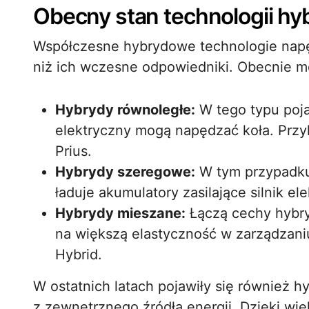
Obecny stan technologii h
Współczesne hybrydowe technologie nap
niż ich wczesne odpowiedniki. Obecnie m
Hybrydy równoległe:
W tego typu poja
elektryczny mogą napędzać koła. Przy
Prius.
Hybrydy szeregowe:
W tym przypadku s
ładuje akumulatory zasilające silnik el
Hybrydy mieszane:
Łączą cechy hybry
na większą elastyczność w zarządzani
Hybrid.
W ostatnich latach pojawiły się również 
z zewnętrznego źródła energii. Dzięki 