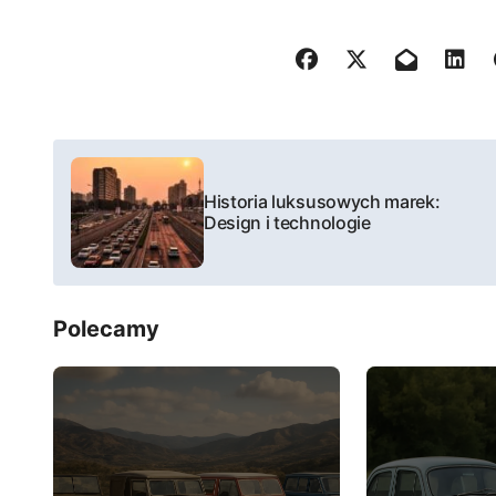
N
a
Historia luksusowych marek:
Design i technologie
w
i
Polecamy
g
a
c
j