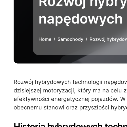
Rozwój hybry
napędowych
Home
Samochody
Rozwój hybrydow
Rozwój hybrydowych technologii napędowych to jeden z najważniejszych trendów w
dzisiejszej motoryzacji, który ma na celu 
efektywności energetycznej pojazdów. W ni
obecnemu stanowi oraz przyszłości hybr
Historia hybrydowych tech