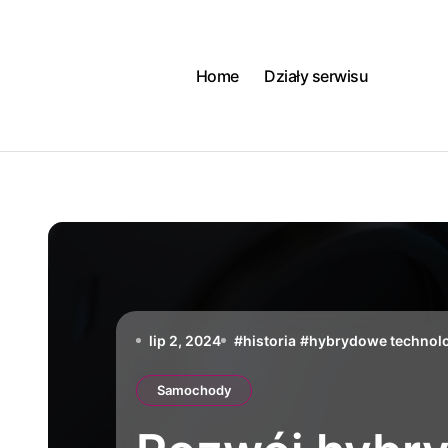
Skip
to
content
Home
Działy serwisu
lip 2, 2024
#
historia
#
hybrydowe technol
Samochody