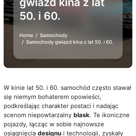
gwiazd kina z lat
50. i 60.
Home
Samochody
Samochody gwiazd kina z lat 50. i 60.
W kinie lat 50. i 60. samochód często stawał
się niemym bohaterem opowieści,
podkreślając charakter postaci i nadając
scenom niepowtarzalny
blask
. Te ikoniczne
pojazdy, łącząc w sobie najnowsze
osiągnięcia
designu
i technologii, zyskały