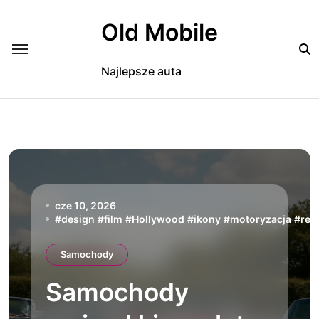
Skip
to
Old Mobile
content
Najlepsze auta
cze 10, 2026
#
design
#
film
#
Hollywood
#
ikony
#
motoryzacja
#
ren
Samochody
Samochody