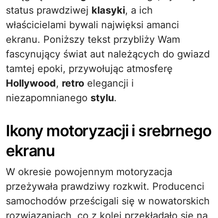
status prawdziwej
klasyki
, a ich
właścicielami bywali najwięksi amanci
ekranu. Poniższy tekst przybliży Wam
fascynujący świat aut należących do gwiazd
tamtej epoki, przywołując atmosferę
Hollywood
,
retro
elegancji i
niezapomnianego
stylu
.
Ikony motoryzacji i srebrnego
ekranu
W okresie powojennym motoryzacja
przeżywała prawdziwy rozkwit. Producenci
samochodów prześcigali się w nowatorskich
rozwiązaniach, co z kolei przekładało się na