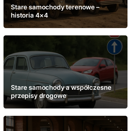
w
Stare samochody terenowe –
historia 4×4
p
i
s
u
Stare samochody a współczesne
przepisy drogowe