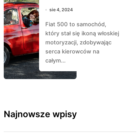
Motoryzacji
sie 4, 2024
Fiat 500 to samochód,
który stał się ikoną włoskiej
motoryzacji, zdobywając
serca kierowców na
całym...
Najnowsze wpisy