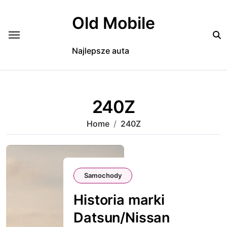
Skip
to
Old Mobile
content
Najlepsze auta
240Z
Home
240Z
Samochody
Historia marki
Datsun/Nissan