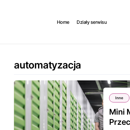
Skip
to
content
Home
Działy serwisu
automatyzacja
Inne
Mini 
Przec