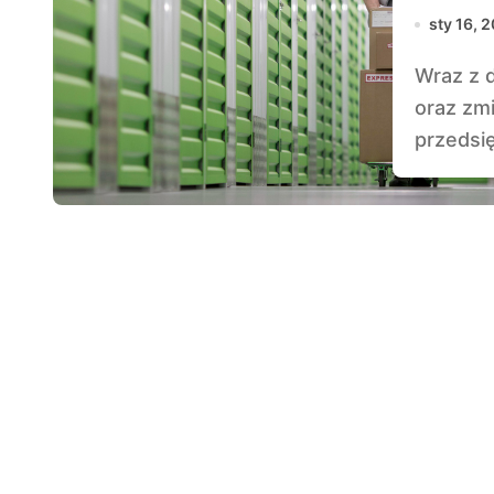
sty 16, 
Wraz z dynamicznym rozwojem branży e-commerce
oraz zm
przedsi