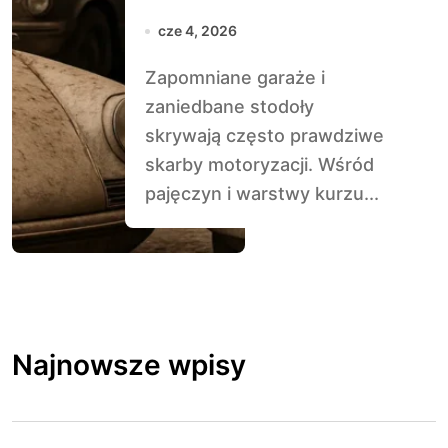
– klasyki
cze 4, 2026
znalezione po
Zapomniane garaże i
latach
zaniedbane stodoły
skrywają często prawdziwe
skarby motoryzacji. Wśród
pajęczyn i warstwy kurzu...
Najnowsze wpisy