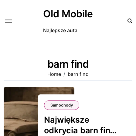
Skip
to
Old Mobile
content
Najlepsze auta
barn find
Home
barn find
Samochody
Największe
odkrycia barn find