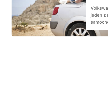
Volkswagen Beetle, znany również jako Garbus, to
jeden z 
samocho