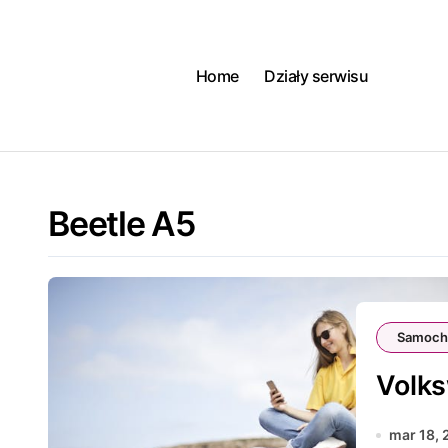
Skip
to
content
Home
Działy serwisu
Beetle A5
Samoch
Volks
mar 18,