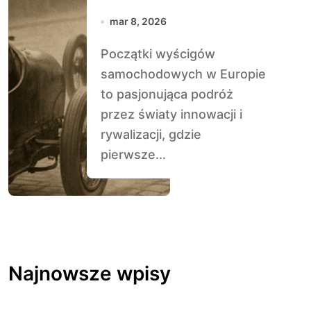
samochodów
mar 8, 2026
wyścigowych w
Początki wyścigów
Europie
samochodowych w Europie
to pasjonująca podróż
przez światy innowacji i
rywalizacji, gdzie
pierwsze...
Najnowsze wpisy