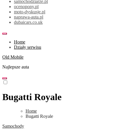
samochodziarze.pl
ocenopony.pl
moto-dyskusje.pl
naprawa-auta.pl
dubaicars.co.uk
Home
Działy serwisu
Old Mobile
Najlepsze auta
Bugatti Royale
Home
Bugatti Royale
Samochody