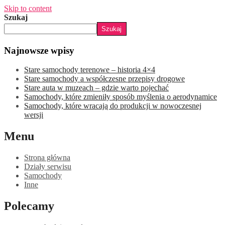
Skip to content
Szukaj
Szukaj
Najnowsze wpisy
Stare samochody terenowe – historia 4×4
Stare samochody a współczesne przepisy drogowe
Stare auta w muzeach – gdzie warto pojechać
Samochody, które zmieniły sposób myślenia o aerodynamice
Samochody, które wracają do produkcji w nowoczesnej
wersji
Menu
Strona główna
Działy serwisu
Samochody
Inne
Polecamy