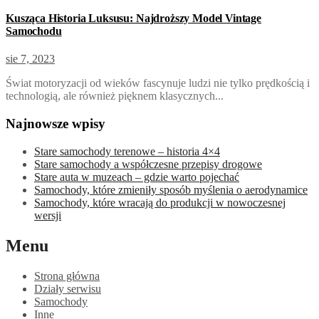
Kusząca Historia Luksusu: Najdroższy Model Vintage
Samochodu
sie 7, 2023
Świat motoryzacji od wieków fascynuje ludzi nie tylko prędkością i
technologią, ale również pięknem klasycznych...
Najnowsze wpisy
Stare samochody terenowe – historia 4×4
Stare samochody a współczesne przepisy drogowe
Stare auta w muzeach – gdzie warto pojechać
Samochody, które zmieniły sposób myślenia o aerodynamice
Samochody, które wracają do produkcji w nowoczesnej
wersji
Menu
Strona główna
Działy serwisu
Samochody
Inne