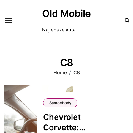
Skip
to
Old Mobile
content
Najlepsze auta
C8
Home
C8
Samochody
Chevrolet
Corvette: