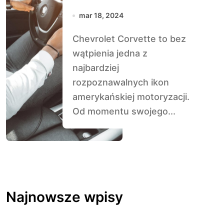
Amerykańska
mar 18, 2024
Ikona Sportowych
Chevrolet Corvette to bez
Samochodów
wątpienia jedna z
najbardziej
rozpoznawalnych ikon
amerykańskiej motoryzacji.
Od momentu swojego...
Najnowsze wpisy