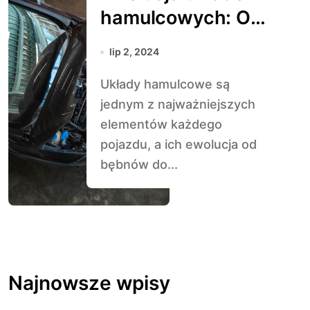
hamulcowych: Od
bębnów do
lip 2, 2024
ceramicznych
Układy hamulcowe są
tarcz
jednym z najważniejszych
elementów każdego
pojazdu, a ich ewolucja od
bębnów do...
Najnowsze wpisy