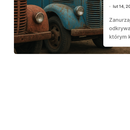
lut 14, 
Zanurzając się w świat starych ciężarówek,
odkrywa
którym 