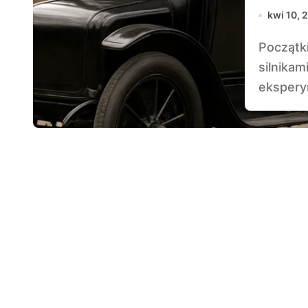
kwi 10, 
Początki motoryzacji były naznaczone nie tylko
silnikam
ekspery