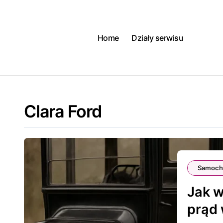
Skip
to
content
Home
Działy serwisu
Clara Ford
Samoch
Jak 
prąd