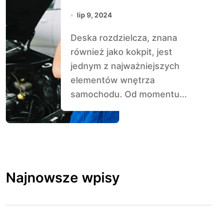
analogowych
lip 9, 2024
wskaźników do
Deska rozdzielcza, znana
cyfrowych
również jako kokpit, jest
ekranów
jednym z najważniejszych
elementów wnętrza
samochodu. Od momentu...
Najnowsze wpisy