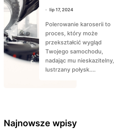
osiągnąć efekt
lip 17, 2024
lustra?
Polerowanie karoserii to
proces, który może
przekształcić wygląd
Twojego samochodu,
nadając mu nieskazitelny,
lustrzany połysk....
Najnowsze wpisy