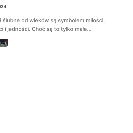
cienie
2024
i i jedności. Choć są to tylko małe...