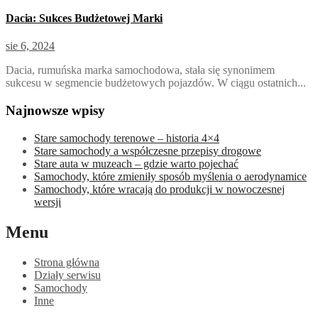
Dacia: Sukces Budżetowej Marki
sie 6, 2024
Dacia, rumuńska marka samochodowa, stała się synonimem
sukcesu w segmencie budżetowych pojazdów. W ciągu ostatnich...
Najnowsze wpisy
Stare samochody terenowe – historia 4×4
Stare samochody a współczesne przepisy drogowe
Stare auta w muzeach – gdzie warto pojechać
Samochody, które zmieniły sposób myślenia o aerodynamice
Samochody, które wracają do produkcji w nowoczesnej
wersji
Menu
Strona główna
Działy serwisu
Samochody
Inne