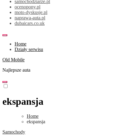
samochodziarze.pl
ocenopony.pl
moto-dyskusje.pl
naprawa-auta.pl
dubaicars.co.uk
Home
Działy serwisu
Old Mobile
Najlepsze auta
ekspansja
Home
ekspansja
Samochody