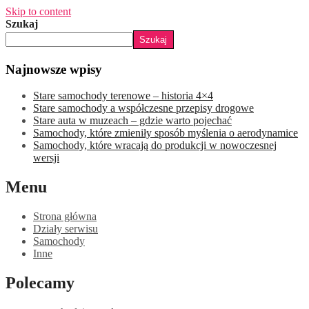
Skip to content
Szukaj
Szukaj
Najnowsze wpisy
Stare samochody terenowe – historia 4×4
Stare samochody a współczesne przepisy drogowe
Stare auta w muzeach – gdzie warto pojechać
Samochody, które zmieniły sposób myślenia o aerodynamice
Samochody, które wracają do produkcji w nowoczesnej
wersji
Menu
Strona główna
Działy serwisu
Samochody
Inne
Polecamy