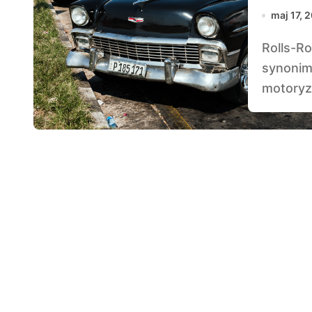
maj 17, 
Rolls-Royce Silver Ghost to samochód, który stał się
synonim
motoryza