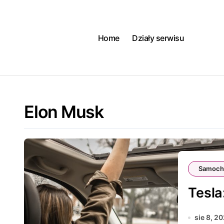
Skip
to
content
Home
Działy serwisu
Elon Musk
Samoch
Tesla
sie 8, 2