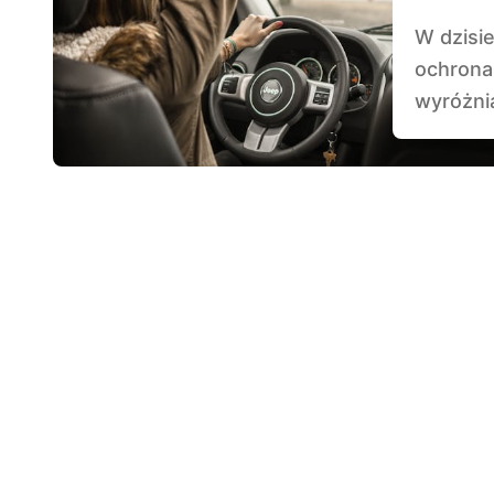
W dzisiejszych czasach, kiedy zrównoważony rozwój i
ochrona 
wyróżnia