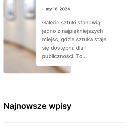
Odkrywajmy Jej
sty 16, 2024
Zalety
Galerie sztuki stanowią
jedno z najpiękniejszych
miejsc, gdzie sztuka staje
się dostępna dla
publiczności. To...
Najnowsze wpisy