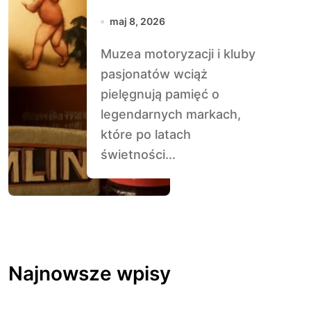
ale zostawiły ślad
maj 8, 2026
w historii
Muzea motoryzacji i kluby
pasjonatów wciąż
pielęgnują pamięć o
legendarnych mar­kach,
które po latach
świetności...
Najnowsze wpisy