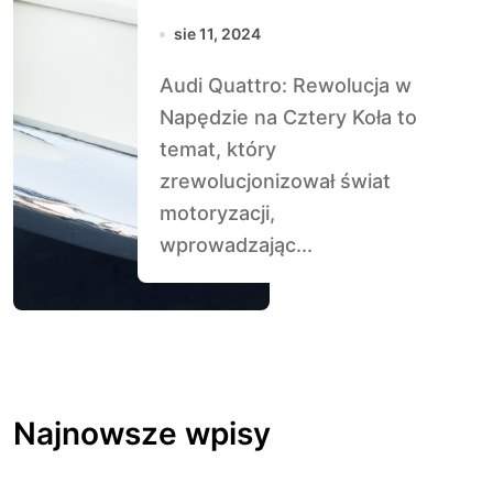
Napędzie na
sie 11, 2024
Cztery Koła
Audi Quattro: Rewolucja w
Napędzie na Cztery Koła to
temat, który
zrewolucjonizował świat
motoryzacji,
wprowadzając...
Najnowsze wpisy