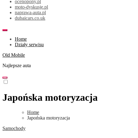
ocenopony.pl
moto-dyskusje.pl
naprawa-auta.pl
dubaicars.co.uk
Home
Działy serwisu
Old Mobile
Najlepsze auta
Japońska motoryzacja
Home
Japońska motoryzacja
Samochody