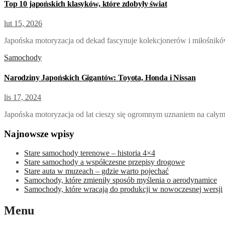
Top 10 japońskich klasyków, które zdobyły świat
lut 15, 2026
Japońska motoryzacja od dekad fascynuje kolekcjonerów i miłośnikó
Samochody
Narodziny Japońskich Gigantów: Toyota, Honda i Nissan
lis 17, 2024
Japońska motoryzacja od lat cieszy się ogromnym uznaniem na całym
Najnowsze wpisy
Stare samochody terenowe – historia 4×4
Stare samochody a współczesne przepisy drogowe
Stare auta w muzeach – gdzie warto pojechać
Samochody, które zmieniły sposób myślenia o aerodynamice
Samochody, które wracają do produkcji w nowoczesnej wersji
Menu