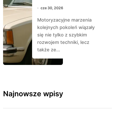
być luksusowe
cze 30, 2026
Motoryzacyjne marzenia
kolejnych pokoleń wiązały
się nie tylko z szybkim
rozwojem techniki, lecz
także ze...
Najnowsze wpisy