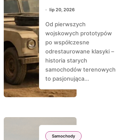
historia 4×4
lip 20, 2026
Od pierwszych
wojskowych prototypów
po współczesne
odrestaurowane klasyki –
historia starych
samochodów terenowych
to pasjonująca...
Samochody