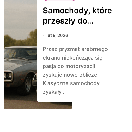
Samochody, które
przeszły do
historii dzięki
lut 9, 2026
filmom
Przez pryzmat srebrnego
ekranu niekończąca się
pasja do motoryzacji
zyskuje nowe oblicze.
Klasyczne samochody
zyskały...