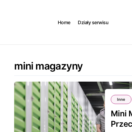
Skip
to
content
Home
Działy serwisu
mini magazyny
Inne
Mini 
Przec