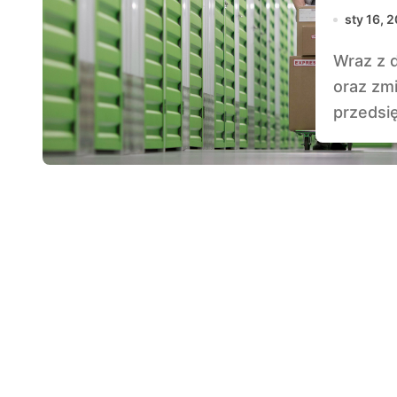
sty 16, 
Wraz z dynamicznym rozwojem branży e-commerce
oraz zm
przedsi