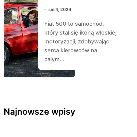
Motoryzacji
sie 4, 2024
Fiat 500 to samochód,
który stał się ikoną włoskiej
motoryzacji, zdobywając
serca kierowców na
całym...
Najnowsze wpisy