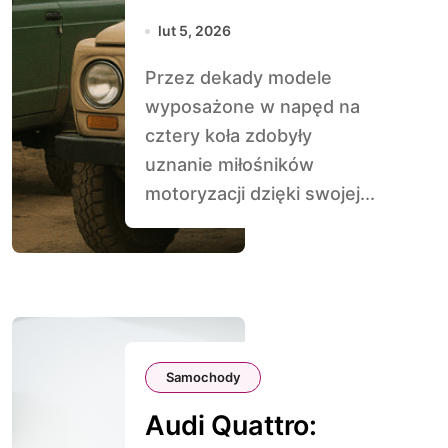
sprzed dekad
lut 5, 2026
Przez dekady modele
wyposażone w napęd na
cztery koła zdobyły
uznanie miłośników
motoryzacji dzięki swojej...
Samochody
Audi Quattro: