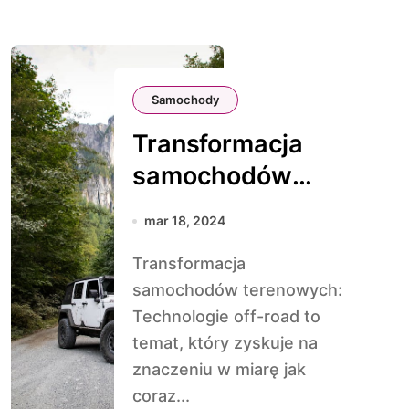
Samochody
Transformacja
samochodów
terenowych:
mar 18, 2024
Technologie off-
Transformacja
road
samochodów terenowych:
Technologie off-road to
temat, który zyskuje na
znaczeniu w miarę jak
coraz...