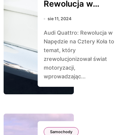
Rewolucja w
Napędzie na
sie 11, 2024
Cztery Koła
Audi Quattro: Rewolucja w
Napędzie na Cztery Koła to
temat, który
zrewolucjonizował świat
motoryzacji,
wprowadzając...
Samochody