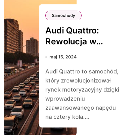
Samochody
Audi Quattro:
Rewolucja w
Napędzie na
maj 15, 2024
Cztery Koła
Audi Quattro to samochód,
który zrewolucjonizował
rynek motoryzacyjny dzięki
wprowadzeniu
zaawansowanego napędu
na cztery koła....