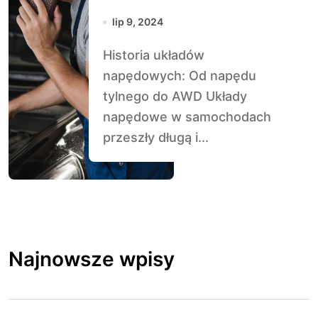
napędu tylnego
lip 9, 2024
do AWD
Historia układów
napędowych: Od napędu
tylnego do AWD Układy
napędowe w samochodach
przeszły długą i...
Najnowsze wpisy