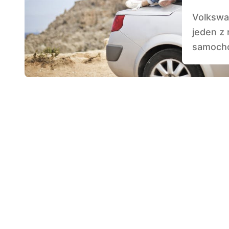
Volkswagen Beetle, znany również jako Garbus, to
jeden z 
samocho