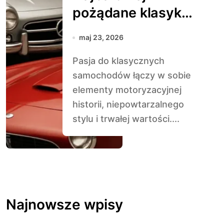
pożądane klasyki
wśród
maj 23, 2026
kolekcjonerów na
Pasja do klasycznych
świecie
samochodów łączy w sobie
elementy motoryzacyjnej
historii, niepowtarzalnego
stylu i trwałej wartości....
Najnowsze wpisy