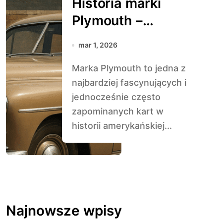
Historia marki
Plymouth –
zapomniana
mar 1, 2026
legenda USA
Marka Plymouth to jedna z
najbardziej fascynujących i
jednocześnie często
zapominanych kart w
historii amerykańskiej...
Najnowsze wpisy