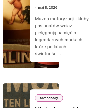
ale zostawiły ślad
maj 8, 2026
w historii
Muzea motoryzacji i kluby
pasjonatów wciąż
pielęgnują pamięć o
legendarnych mar­kach,
które po latach
świetności...
Samochody