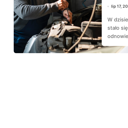
lip 17, 2
W dzisiejszych czasach, chemiczne usuwanie farby
stało s
odnowie