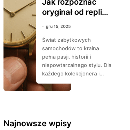
Jak rozpoznać
oryginał od repliki
w świecie
gru 15, 2025
klasyków
Świat zabytkowych
samochodów to kraina
pełna pasji, historii i
niepowtarzalnego stylu. Dla
każdego kolekcjonera i...
Najnowsze wpisy