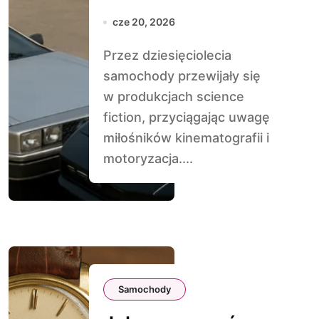
fiction, które
cze 20, 2026
istniały naprawdę
Przez dziesięciolecia
samochody przewijały się
w produkcjach science
fiction, przyciągając uwagę
miłośników kinematografii i
motoryzacja....
Samochody