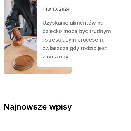
Uzyskaniu
lut 13, 2024
Alimentów na
Uzyskanie alimentów na
Dziecko
dziecko może być trudnym
i stresującym procesem,
zwłaszcza gdy rodzic jest
zmuszony...
Najnowsze wpisy