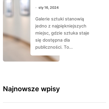
Odkrywajmy Jej
sty 16, 2024
Zalety
Galerie sztuki stanowią
jedno z najpiękniejszych
miejsc, gdzie sztuka staje
się dostępna dla
publiczności. To...
Najnowsze wpisy