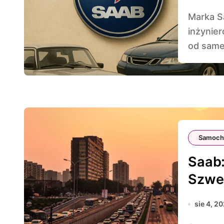
Marka Saab swoją genezę zawdzięcza żmudnej pracy
inżynie
od same
Samoch
Saab:
Szwed
sie 4, 2