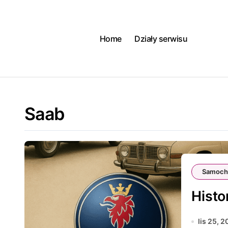
Skip
to
content
Home
Działy serwisu
Saab
Samoch
Histo
lis 25, 