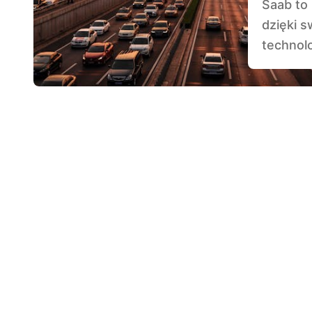
Saab to marka, która przez lata zyskała reputację
dzięki 
technol